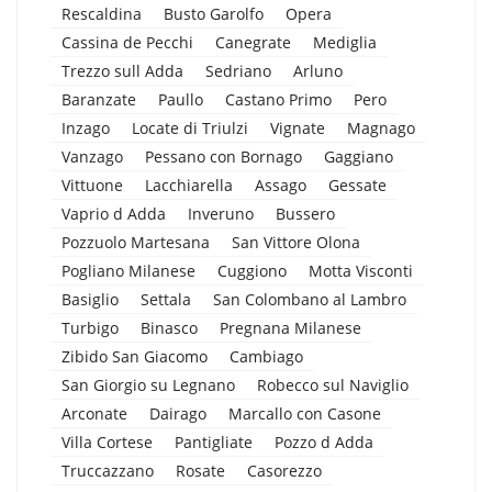
Rescaldina
Busto Garolfo
Opera
Cassina de Pecchi
Canegrate
Mediglia
Trezzo sull Adda
Sedriano
Arluno
Baranzate
Paullo
Castano Primo
Pero
Inzago
Locate di Triulzi
Vignate
Magnago
Vanzago
Pessano con Bornago
Gaggiano
Vittuone
Lacchiarella
Assago
Gessate
Vaprio d Adda
Inveruno
Bussero
Pozzuolo Martesana
San Vittore Olona
Pogliano Milanese
Cuggiono
Motta Visconti
Basiglio
Settala
San Colombano al Lambro
Turbigo
Binasco
Pregnana Milanese
Zibido San Giacomo
Cambiago
San Giorgio su Legnano
Robecco sul Naviglio
Arconate
Dairago
Marcallo con Casone
Villa Cortese
Pantigliate
Pozzo d Adda
Truccazzano
Rosate
Casorezzo