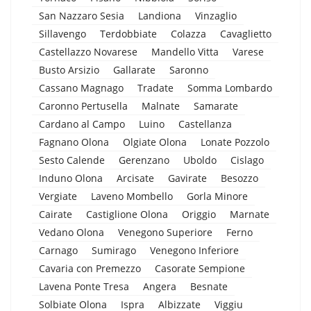
San Nazzaro Sesia
Landiona
Vinzaglio
Sillavengo
Terdobbiate
Colazza
Cavaglietto
Castellazzo Novarese
Mandello Vitta
Varese
Busto Arsizio
Gallarate
Saronno
Cassano Magnago
Tradate
Somma Lombardo
Caronno Pertusella
Malnate
Samarate
Cardano al Campo
Luino
Castellanza
Fagnano Olona
Olgiate Olona
Lonate Pozzolo
Sesto Calende
Gerenzano
Uboldo
Cislago
Induno Olona
Arcisate
Gavirate
Besozzo
Vergiate
Laveno Mombello
Gorla Minore
Cairate
Castiglione Olona
Origgio
Marnate
Vedano Olona
Venegono Superiore
Ferno
Carnago
Sumirago
Venegono Inferiore
Cavaria con Premezzo
Casorate Sempione
Lavena Ponte Tresa
Angera
Besnate
Solbiate Olona
Ispra
Albizzate
Viggiu