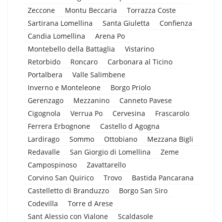
Zeccone
Montu Beccaria
Torrazza Coste
Sartirana Lomellina
Santa Giuletta
Confienza
Candia Lomellina
Arena Po
Montebello della Battaglia
Vistarino
Retorbido
Roncaro
Carbonara al Ticino
Portalbera
Valle Salimbene
Inverno e Monteleone
Borgo Priolo
Gerenzago
Mezzanino
Canneto Pavese
Cigognola
Verrua Po
Cervesina
Frascarolo
Ferrera Erbognone
Castello d Agogna
Lardirago
Sommo
Ottobiano
Mezzana Bigli
Redavalle
San Giorgio di Lomellina
Zeme
Campospinoso
Zavattarello
Corvino San Quirico
Trovo
Bastida Pancarana
Castelletto di Branduzzo
Borgo San Siro
Codevilla
Torre d Arese
Sant Alessio con Vialone
Scaldasole