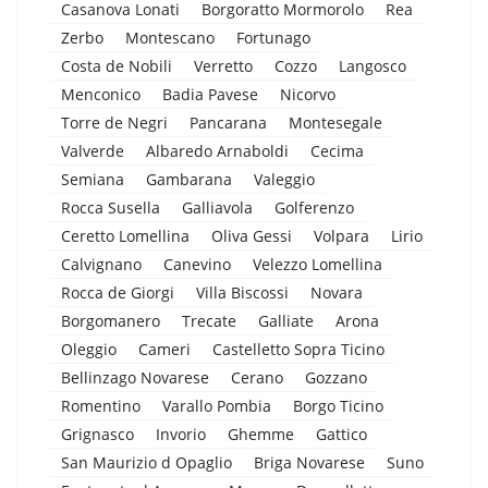
Casanova Lonati
Borgoratto Mormorolo
Rea
Zerbo
Montescano
Fortunago
Costa de Nobili
Verretto
Cozzo
Langosco
Menconico
Badia Pavese
Nicorvo
Torre de Negri
Pancarana
Montesegale
Valverde
Albaredo Arnaboldi
Cecima
Semiana
Gambarana
Valeggio
Rocca Susella
Galliavola
Golferenzo
Ceretto Lomellina
Oliva Gessi
Volpara
Lirio
Calvignano
Canevino
Velezzo Lomellina
Rocca de Giorgi
Villa Biscossi
Novara
Borgomanero
Trecate
Galliate
Arona
Oleggio
Cameri
Castelletto Sopra Ticino
Bellinzago Novarese
Cerano
Gozzano
Romentino
Varallo Pombia
Borgo Ticino
Grignasco
Invorio
Ghemme
Gattico
San Maurizio d Opaglio
Briga Novarese
Suno