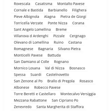
Rovescala
Casatisma
Montalto Pavese
Cornale e Bastida
Barbianello
Filighera
Pieve Albignola
Alagna
Pietra de Giorgi
Torricella Verzate
Ponte Nizza
Corana
Sant Angelo Lomellina
Breme
Villanova d Ardenghi
Pizzale
Cergnago
Olevano di Lomellina
Ruino
Castana
Romagnese
Bagnaria
Silvano Pietra
Monticelli Pavese
Battuda
San Damiano al Colle
Rognano
Mornico Losana
Val di Nizza
Bosnasco
Spessa
Suardi
Castelnovetto
San Zenone al Po
Brallo di Pregola
Rosasco
Albonese
Robecco Pavese
Torre Beretti e Castellaro
Montecalvo Versiggia
Mezzana Rabattone
San Cipriano Po
Zenevredo
Santa Margherita di Staffora