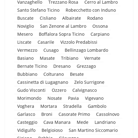
Vanzaghello
Trezzano Rosa
Cerro al Lambro
Santo Stefano Ticino
Robecchetto con Induno
Buscate
Cisliano
Albairate
Rodano
Noviglio
San Zenone al Lambro
Ossona
Mesero
Boffalora Sopra Ticino
Carpiano
Liscate
Casarile
Vizzolo Predabissi
Vermezzo
Cusago
Bellinzago Lombardo
Basiano
Masate
Tribiano
Vernate
Bernate Ticino
Dresano
Grezzago
Bubbiano
Colturano
Besate
Cassinetta di Lugagnano
Zelo Surrigone
Gudo Visconti
Ozzero
Calvignasco
Morimondo
Nosate
Pavia
Vigevano
Voghera
Mortara
Stradella
Gambolo
Garlasco
Broni
Casorate Primo
Cassolnovo
Casteggio
Cava Manara
Mede
Landriano
Vidigulfo
Belgioioso
San Martino Siccomario