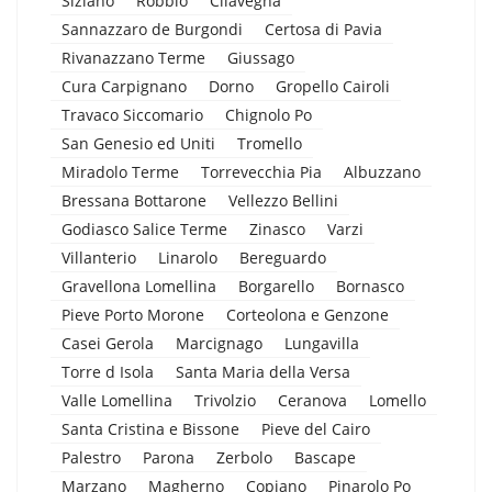
Siziano
Robbio
Cilavegna
Sannazzaro de Burgondi
Certosa di Pavia
Rivanazzano Terme
Giussago
Cura Carpignano
Dorno
Gropello Cairoli
Travaco Siccomario
Chignolo Po
San Genesio ed Uniti
Tromello
Miradolo Terme
Torrevecchia Pia
Albuzzano
Bressana Bottarone
Vellezzo Bellini
Godiasco Salice Terme
Zinasco
Varzi
Villanterio
Linarolo
Bereguardo
Gravellona Lomellina
Borgarello
Bornasco
Pieve Porto Morone
Corteolona e Genzone
Casei Gerola
Marcignago
Lungavilla
Torre d Isola
Santa Maria della Versa
Valle Lomellina
Trivolzio
Ceranova
Lomello
Santa Cristina e Bissone
Pieve del Cairo
Palestro
Parona
Zerbolo
Bascape
Marzano
Magherno
Copiano
Pinarolo Po