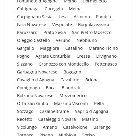
Fontaneto d Agogna
Momo
Dormelletto
Caltignaga
Cureggio
Meina
Carpignano Sesia
Lesa
Armeno
Pombia
Fara Novarese
Vespolate
Borgolavezzaro
Paruzzaro
Prato Sesia
San Pietro Mosezzo
Oleggio Castello
Veruno
Nebbiuno
Gargallo
Maggiora
Casalino
Marano Ticino
Pogno
Agrate Conturbia
Cressa
Divignano
Sizzano
Granozzo con Monticello
Pettenasco
Garbagna Novarese
Bogogno
Cavaglio d Agogna
Cavallirio
Briona
Comignago
Boca
Biandrate
Bolzano Novarese
Mezzomerico
Orta San Giulio
Massino Visconti
Pella
Sozzago
Casalbeltrame
Vaprio d Agogna
Recetto
Casaleggio Novara
Miasino
Vicolungo
Ameno
Casalvolone
Barengo
Tornaco
Pisano
Nibbiola
Soriso