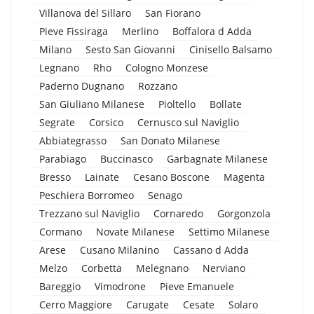
Villanova del Sillaro
San Fiorano
Pieve Fissiraga
Merlino
Boffalora d Adda
Milano
Sesto San Giovanni
Cinisello Balsamo
Legnano
Rho
Cologno Monzese
Paderno Dugnano
Rozzano
San Giuliano Milanese
Pioltello
Bollate
Segrate
Corsico
Cernusco sul Naviglio
Abbiategrasso
San Donato Milanese
Parabiago
Buccinasco
Garbagnate Milanese
Bresso
Lainate
Cesano Boscone
Magenta
Peschiera Borromeo
Senago
Trezzano sul Naviglio
Cornaredo
Gorgonzola
Cormano
Novate Milanese
Settimo Milanese
Arese
Cusano Milanino
Cassano d Adda
Melzo
Corbetta
Melegnano
Nerviano
Bareggio
Vimodrone
Pieve Emanuele
Cerro Maggiore
Carugate
Cesate
Solaro