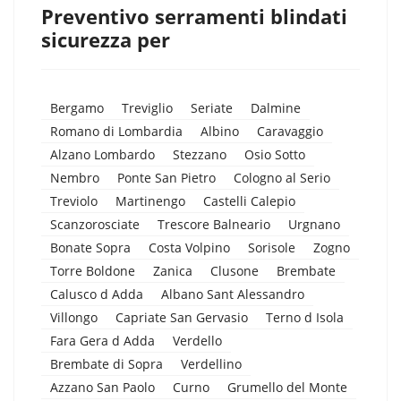
Preventivo serramenti blindati
sicurezza per
Bergamo
Treviglio
Seriate
Dalmine
Romano di Lombardia
Albino
Caravaggio
Alzano Lombardo
Stezzano
Osio Sotto
Nembro
Ponte San Pietro
Cologno al Serio
Treviolo
Martinengo
Castelli Calepio
Scanzorosciate
Trescore Balneario
Urgnano
Bonate Sopra
Costa Volpino
Sorisole
Zogno
Torre Boldone
Zanica
Clusone
Brembate
Calusco d Adda
Albano Sant Alessandro
Villongo
Capriate San Gervasio
Terno d Isola
Fara Gera d Adda
Verdello
Brembate di Sopra
Verdellino
Azzano San Paolo
Curno
Grumello del Monte