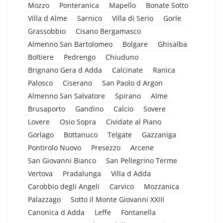
Mozzo
Ponteranica
Mapello
Bonate Sotto
Villa d Alme
Sarnico
Villa di Serio
Gorle
Grassobbio
Cisano Bergamasco
Almenno San Bartolomeo
Bolgare
Ghisalba
Boltiere
Pedrengo
Chiuduno
Brignano Gera d Adda
Calcinate
Ranica
Palosco
Ciserano
San Paolo d Argon
Almenno San Salvatore
Spirano
Alme
Brusaporto
Gandino
Calcio
Sovere
Lovere
Osio Sopra
Cividate al Piano
Gorlago
Bottanuco
Telgate
Gazzaniga
Pontirolo Nuovo
Presezzo
Arcene
San Giovanni Bianco
San Pellegrino Terme
Vertova
Pradalunga
Villa d Adda
Carobbio degli Angeli
Carvico
Mozzanica
Palazzago
Sotto il Monte Giovanni XXIII
Canonica d Adda
Leffe
Fontanella