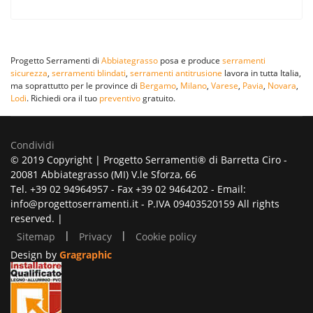
Progetto Serramenti di
Abbiategrasso
posa e produce
serramenti
sicurezza
,
serramenti blindati
,
serramenti antitrusione
lavora in tutta Italia,
ma soprattutto per le province di
Bergamo
,
Milano
,
Varese
,
Pavia
,
Novara
,
Lodi
. Richiedi ora il tuo
preventivo
gratuito.
Condividi
© 2019 Copyright | Progetto Serramenti® di Barretta Ciro -
20081 Abbiategrasso (MI) V.le Sforza, 66
Tel. +39 02 94964957 - Fax +39 02 9464202 - Email:
info@progettoserramenti.it - P.IVA 09403520159 All rights
reserved. |
|
|
Sitemap
Privacy
Cookie policy
Design by
Gragraphic