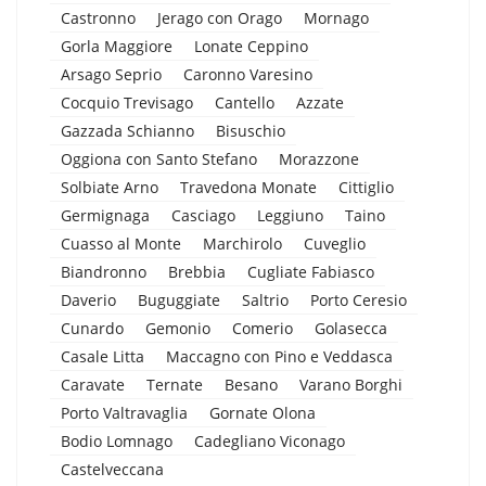
Castronno
Jerago con Orago
Mornago
Gorla Maggiore
Lonate Ceppino
Arsago Seprio
Caronno Varesino
Cocquio Trevisago
Cantello
Azzate
Gazzada Schianno
Bisuschio
Oggiona con Santo Stefano
Morazzone
Solbiate Arno
Travedona Monate
Cittiglio
Germignaga
Casciago
Leggiuno
Taino
Cuasso al Monte
Marchirolo
Cuveglio
Biandronno
Brebbia
Cugliate Fabiasco
Daverio
Buguggiate
Saltrio
Porto Ceresio
Cunardo
Gemonio
Comerio
Golasecca
Casale Litta
Maccagno con Pino e Veddasca
Caravate
Ternate
Besano
Varano Borghi
Porto Valtravaglia
Gornate Olona
Bodio Lomnago
Cadegliano Viconago
Castelveccana