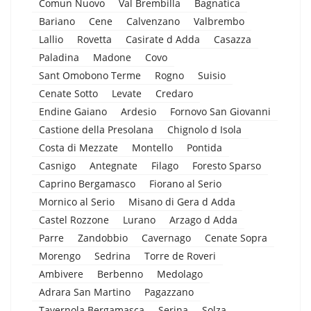
Comun Nuovo
Val Brembilla
Bagnatica
Bariano
Cene
Calvenzano
Valbrembo
Lallio
Rovetta
Casirate d Adda
Casazza
Paladina
Madone
Covo
Sant Omobono Terme
Rogno
Suisio
Cenate Sotto
Levate
Credaro
Endine Gaiano
Ardesio
Fornovo San Giovanni
Castione della Presolana
Chignolo d Isola
Costa di Mezzate
Montello
Pontida
Casnigo
Antegnate
Filago
Foresto Sparso
Caprino Bergamasco
Fiorano al Serio
Mornico al Serio
Misano di Gera d Adda
Castel Rozzone
Lurano
Arzago d Adda
Parre
Zandobbio
Cavernago
Cenate Sopra
Morengo
Sedrina
Torre de Roveri
Ambivere
Berbenno
Medolago
Adrara San Martino
Pagazzano
Tavernola Bergamasca
Serina
Solza