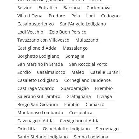
Selvino
Entratico
Barzana
Cortenuova
Villa d Ogna
Predore
Peia
Lodi
Codogno
Casalpusterlengo
Sant'Angelo Lodigiano
Lodi Vecchio
Zelo Buon Persico
Tavazzano con Villavesco
Mulazzano
Castiglione d Adda
Massalengo
Borghetto Lodigiano
Somaglia
San Martino in Strada
San Rocco al Porto
Sordio
Casalmaiocco
Maleo
Caselle Lurani
Casaletto Lodigiano
Cornegliano Laudense
Castiraga Vidardo
Guardamiglio
Brembio
Salerano sul Lambro
Graffignana
Livraga
Borgo San Giovanni
Fombio
Comazzo
Montanaso Lombardo
Crespiatica
Cavenago d Adda
Cervignano d Adda
Orio Litta
Ospedaletto Lodigiano
Secugnago
Santo Stefano Lodigiano
Senna Lodigiana