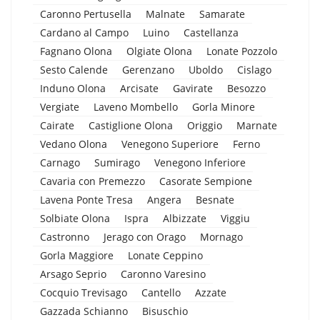
Caronno Pertusella
Malnate
Samarate
Cardano al Campo
Luino
Castellanza
Fagnano Olona
Olgiate Olona
Lonate Pozzolo
Sesto Calende
Gerenzano
Uboldo
Cislago
Induno Olona
Arcisate
Gavirate
Besozzo
Vergiate
Laveno Mombello
Gorla Minore
Cairate
Castiglione Olona
Origgio
Marnate
Vedano Olona
Venegono Superiore
Ferno
Carnago
Sumirago
Venegono Inferiore
Cavaria con Premezzo
Casorate Sempione
Lavena Ponte Tresa
Angera
Besnate
Solbiate Olona
Ispra
Albizzate
Viggiu
Castronno
Jerago con Orago
Mornago
Gorla Maggiore
Lonate Ceppino
Arsago Seprio
Caronno Varesino
Cocquio Trevisago
Cantello
Azzate
Gazzada Schianno
Bisuschio