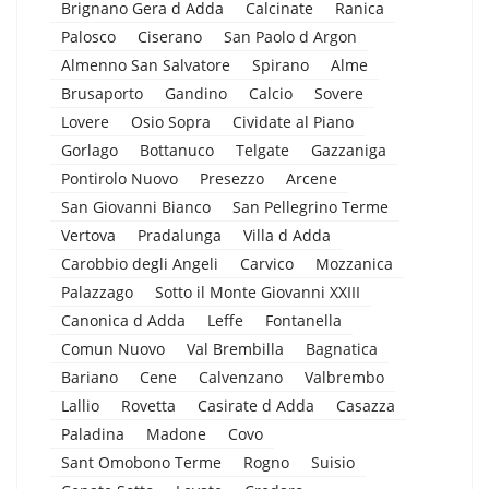
Brignano Gera d Adda
Calcinate
Ranica
Palosco
Ciserano
San Paolo d Argon
Almenno San Salvatore
Spirano
Alme
Brusaporto
Gandino
Calcio
Sovere
Lovere
Osio Sopra
Cividate al Piano
Gorlago
Bottanuco
Telgate
Gazzaniga
Pontirolo Nuovo
Presezzo
Arcene
San Giovanni Bianco
San Pellegrino Terme
Vertova
Pradalunga
Villa d Adda
Carobbio degli Angeli
Carvico
Mozzanica
Palazzago
Sotto il Monte Giovanni XXIII
Canonica d Adda
Leffe
Fontanella
Comun Nuovo
Val Brembilla
Bagnatica
Bariano
Cene
Calvenzano
Valbrembo
Lallio
Rovetta
Casirate d Adda
Casazza
Paladina
Madone
Covo
Sant Omobono Terme
Rogno
Suisio