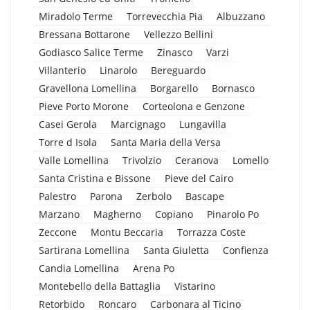
Miradolo Terme
Torrevecchia Pia
Albuzzano
Bressana Bottarone
Vellezzo Bellini
Godiasco Salice Terme
Zinasco
Varzi
Villanterio
Linarolo
Bereguardo
Gravellona Lomellina
Borgarello
Bornasco
Pieve Porto Morone
Corteolona e Genzone
Casei Gerola
Marcignago
Lungavilla
Torre d Isola
Santa Maria della Versa
Valle Lomellina
Trivolzio
Ceranova
Lomello
Santa Cristina e Bissone
Pieve del Cairo
Palestro
Parona
Zerbolo
Bascape
Marzano
Magherno
Copiano
Pinarolo Po
Zeccone
Montu Beccaria
Torrazza Coste
Sartirana Lomellina
Santa Giuletta
Confienza
Candia Lomellina
Arena Po
Montebello della Battaglia
Vistarino
Retorbido
Roncaro
Carbonara al Ticino