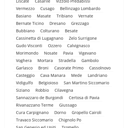
Liscate
Casarile
Vizzolo Predabissi
Vermezzo
Cusago
Bellinzago Lombardo
Basiano
Masate
Tribiano
Vernate
Bernate Ticino
Dresano
Grezzago
Bubbiano
Colturano
Besate
Cassinetta di Lugagnano
Zelo Surrigone
Gudo Visconti
Ozzero
Calvignasco
Morimondo
Nosate
Pavia
Vigevano
Voghera
Mortara
Stradella
Gambolo
Garlasco
Broni
Casorate Primo
Cassolnovo
Casteggio
Cava Manara
Mede
Landriano
Vidigulfo
Belgioioso
San Martino Siccomario
Siziano
Robbio
Cilavegna
Sannazzaro de Burgondi
Certosa di Pavia
Rivanazzano Terme
Giussago
Cura Carpignano
Dorno
Gropello Cairoli
Travaco Siccomario
Chignolo Po
San Genesio ed Uniti
Tromello