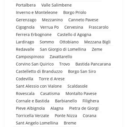
Portalbera
Valle Salimbene
Inverno e Monteleone
Borgo Priolo
Gerenzago
Mezzanino
Canneto Pavese
Cigognola
Verrua Po
Cervesina
Frascarolo
Ferrera Erbognone
Castello d Agogna
Lardirago
Sommo
Ottobiano
Mezzana Bigli
Redavalle
San Giorgio di Lomellina
Zeme
Campospinoso
Zavattarello
Corvino San Quirico
Trovo
Bastida Pancarana
Castelletto di Branduzzo
Borgo San Siro
Codevilla
Torre d Arese
Sant Alessio con Vialone
Scaldasole
Rovescala
Casatisma
Montalto Pavese
Cornale e Bastida
Barbianello
Filighera
Pieve Albignola
Alagna
Pietra de Giorgi
Torricella Verzate
Ponte Nizza
Corana
Sant Angelo Lomellina
Breme