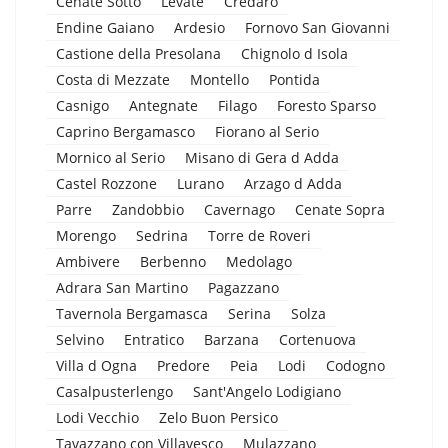
Cenate Sotto
Levate
Credaro
Endine Gaiano
Ardesio
Fornovo San Giovanni
Castione della Presolana
Chignolo d Isola
Costa di Mezzate
Montello
Pontida
Casnigo
Antegnate
Filago
Foresto Sparso
Caprino Bergamasco
Fiorano al Serio
Mornico al Serio
Misano di Gera d Adda
Castel Rozzone
Lurano
Arzago d Adda
Parre
Zandobbio
Cavernago
Cenate Sopra
Morengo
Sedrina
Torre de Roveri
Ambivere
Berbenno
Medolago
Adrara San Martino
Pagazzano
Tavernola Bergamasca
Serina
Solza
Selvino
Entratico
Barzana
Cortenuova
Villa d Ogna
Predore
Peia
Lodi
Codogno
Casalpusterlengo
Sant'Angelo Lodigiano
Lodi Vecchio
Zelo Buon Persico
Tavazzano con Villavesco
Mulazzano