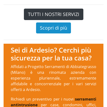
TUTTI I NOSTRI SERVIZI
Scopri di più
Sei di Ardesio? Cerchi più
sicurezza per la tua casa?
Affidati a Progetto Serramenti di Abbiategrasso
(Milano) è una rinomata azienda con
esperienza pluriennale, estremamente
affidabile e concorrenziale per i vari servizi
offerti a Ardesio.
Richiedi un preventivo per i nuovi
serramenti
antintrusione
per case, condomini, uffici,