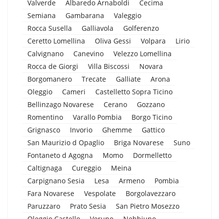
Valverde
Albaredo Arnaboldi
Cecima
Semiana
Gambarana
Valeggio
Rocca Susella
Galliavola
Golferenzo
Ceretto Lomellina
Oliva Gessi
Volpara
Lirio
Calvignano
Canevino
Velezzo Lomellina
Rocca de Giorgi
Villa Biscossi
Novara
Borgomanero
Trecate
Galliate
Arona
Oleggio
Cameri
Castelletto Sopra Ticino
Bellinzago Novarese
Cerano
Gozzano
Romentino
Varallo Pombia
Borgo Ticino
Grignasco
Invorio
Ghemme
Gattico
San Maurizio d Opaglio
Briga Novarese
Suno
Fontaneto d Agogna
Momo
Dormelletto
Caltignaga
Cureggio
Meina
Carpignano Sesia
Lesa
Armeno
Pombia
Fara Novarese
Vespolate
Borgolavezzaro
Paruzzaro
Prato Sesia
San Pietro Mosezzo
Oleggio Castello
Veruno
Nebbiuno