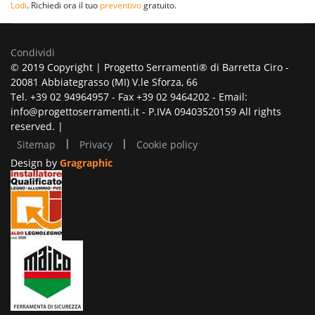
Lodi
. Richiedi ora il tuo
preventivo
gratuito.
Condividi
© 2019 Copyright | Progetto Serramenti® di Barretta Ciro -
20081 Abbiategrasso (MI) V.le Sforza, 66
Tel. +39 02 94964957 - Fax +39 02 9464202 - Email:
info@progettoserramenti.it - P.IVA 09403520159 All rights
reserved. |
|
|
Sitemap
Privacy
Cookie policy
Design by
Gragraphic