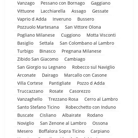
Vanzago
Pessano con Bornago
Gaggiano
Vittuone
Lacchiarella
Assago
Gessate
Vaprio d Adda
Inveruno
Bussero
Pozzuolo Martesana
San Vittore Olona
Pogliano Milanese
Cuggiono
Motta Visconti
Basiglio
Settala
San Colombano al Lambro
Turbigo
Binasco
Pregnana Milanese
Zibido San Giacomo
Cambiago
San Giorgio su Legnano
Robecco sul Naviglio
Arconate
Dairago
Marcallo con Casone
Villa Cortese
Pantigliate
Pozzo d Adda
Truccazzano
Rosate
Casorezzo
Vanzaghello
Trezzano Rosa
Cerro al Lambro
Santo Stefano Ticino
Robecchetto con Induno
Buscate
Cisliano
Albairate
Rodano
Noviglio
San Zenone al Lambro
Ossona
Mesero
Boffalora Sopra Ticino
Carpiano