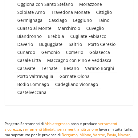
Oggiona con Santo Stefano
Morazzone
Solbiate Arno
Travedona Monate
Cittiglio
Germignaga
Casciago
Leggiuno
Taino
Cuasso al Monte
Marchirolo
Cuveglio
Biandronno
Brebbia
Cugliate Fabiasco
Daverio
Buguggiate
Saltrio
Porto Ceresio
Cunardo
Gemonio
Comerio
Golasecca
Casale Litta
Maccagno con Pino e Veddasca
Caravate
Ternate
Besano
Varano Borghi
Porto Valtravaglia
Gornate Olona
Bodio Lomnago
Cadegliano Viconago
Castelveccana
Progetto Serramenti di
Abbiategrasso
posa e produce
serramenti
sicurezza
,
serramenti blindati
,
serramenti antitrusione
lavora in tutta Italia,
ma soprattutto per le province di
Bergamo
,
Milano
,
Varese
,
Pavia
,
Novara
,