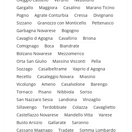
Gargallo
Maggiora
Casalino
Marano Ticino
Pogno
Agrate Conturbia
Cressa
Divignano
Sizzano
Granozzo con Monticello
Pettenasco
Garbagna Novarese
Bogogno
Cavaglio d Agogna
Cavallirio
Briona
Comignago
Boca
Biandrate
Bolzano Novarese
Mezzomerico
Orta San Giulio
Massino Visconti
Pella
Sozzago
Casalbeltrame
Vaprio d Agogna
Recetto
Casaleggio Novara
Miasino
Vicolungo
Ameno
Casalvolone
Barengo
Tornaco
Pisano
Nibbiola
Soriso
San Nazzaro Sesia
Landiona
Vinzaglio
Sillavengo
Terdobbiate
Colazza
Cavaglietto
Castellazzo Novarese
Mandello Vitta
Varese
Busto Arsizio
Gallarate
Saronno
Cassano Magnago
Tradate
Somma Lombardo