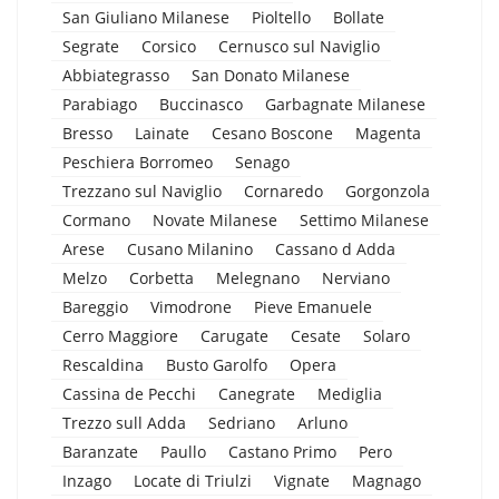
San Giuliano Milanese
Pioltello
Bollate
Segrate
Corsico
Cernusco sul Naviglio
Abbiategrasso
San Donato Milanese
Parabiago
Buccinasco
Garbagnate Milanese
Bresso
Lainate
Cesano Boscone
Magenta
Peschiera Borromeo
Senago
Trezzano sul Naviglio
Cornaredo
Gorgonzola
Cormano
Novate Milanese
Settimo Milanese
Arese
Cusano Milanino
Cassano d Adda
Melzo
Corbetta
Melegnano
Nerviano
Bareggio
Vimodrone
Pieve Emanuele
Cerro Maggiore
Carugate
Cesate
Solaro
Rescaldina
Busto Garolfo
Opera
Cassina de Pecchi
Canegrate
Mediglia
Trezzo sull Adda
Sedriano
Arluno
Baranzate
Paullo
Castano Primo
Pero
Inzago
Locate di Triulzi
Vignate
Magnago