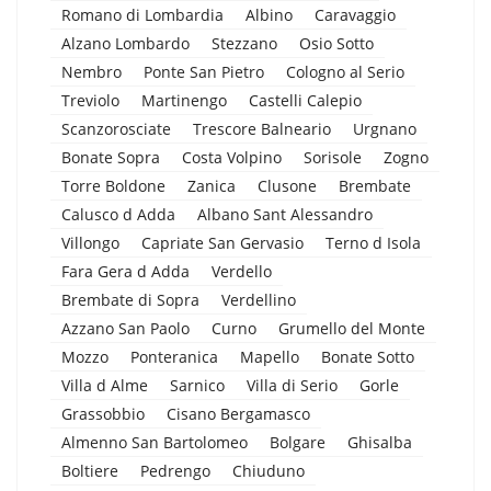
Romano di Lombardia
Albino
Caravaggio
Alzano Lombardo
Stezzano
Osio Sotto
Nembro
Ponte San Pietro
Cologno al Serio
Treviolo
Martinengo
Castelli Calepio
Scanzorosciate
Trescore Balneario
Urgnano
Bonate Sopra
Costa Volpino
Sorisole
Zogno
Torre Boldone
Zanica
Clusone
Brembate
Calusco d Adda
Albano Sant Alessandro
Villongo
Capriate San Gervasio
Terno d Isola
Fara Gera d Adda
Verdello
Brembate di Sopra
Verdellino
Azzano San Paolo
Curno
Grumello del Monte
Mozzo
Ponteranica
Mapello
Bonate Sotto
Villa d Alme
Sarnico
Villa di Serio
Gorle
Grassobbio
Cisano Bergamasco
Almenno San Bartolomeo
Bolgare
Ghisalba
Boltiere
Pedrengo
Chiuduno