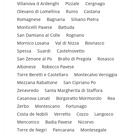
Villanova d Ardenghi
Pizzale
Cergnago
Olevano di Lomellina
Ruino
Castana
Romagnese
Bagnaria
Silvano Pietra
Monticelli Pavese
Battuda
San Damiano al Colle
Rognano
Mornico Losana
Val di Nizza
Bosnasco
Spessa
Suardi
Castelnovetto
San Zenone al Po
Brallo di Pregola
Rosasco
Albonese
Robecco Pavese
Torre Beretti e Castellaro
Montecalvo Versiggia
Mezzana Rabattone
San Cipriano Po
Zenevredo
Santa Margherita di Staffora
Casanova Lonati
Borgoratto Mormorolo
Rea
Zerbo
Montescano
Fortunago
Costa de Nobili
Verretto
Cozzo
Langosco
Menconico
Badia Pavese
Nicorvo
Torre de Negri
Pancarana
Montesegale