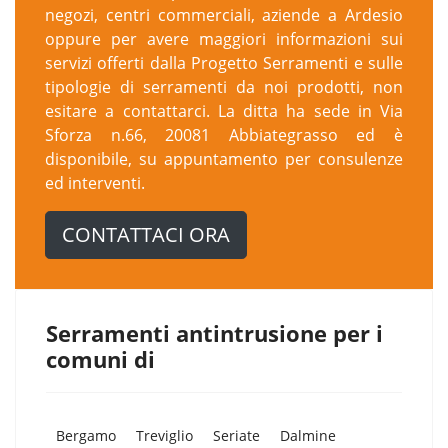
negozi, centri commerciali, aziende a Ardesio
oppure per avere maggiori informazioni sui
servizi offerti dalla Progetto Serramenti e sulle
tipologie di serramenti da noi prodotti, non
esitare a contattarci. La ditta ha sede in Via
Sforza n.66, 20081 Abbiategrasso ed è
disponibile, su appuntamento per consulenze
ed interventi.
CONTATTACI ORA
Serramenti antintrusione per i
comuni di
Bergamo
Treviglio
Seriate
Dalmine