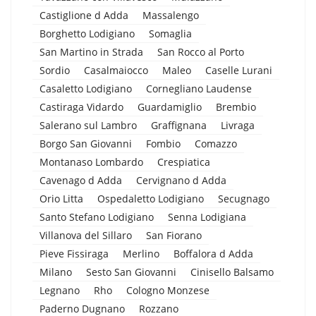
Castiglione d Adda
Massalengo
Borghetto Lodigiano
Somaglia
San Martino in Strada
San Rocco al Porto
Sordio
Casalmaiocco
Maleo
Caselle Lurani
Casaletto Lodigiano
Cornegliano Laudense
Castiraga Vidardo
Guardamiglio
Brembio
Salerano sul Lambro
Graffignana
Livraga
Borgo San Giovanni
Fombio
Comazzo
Montanaso Lombardo
Crespiatica
Cavenago d Adda
Cervignano d Adda
Orio Litta
Ospedaletto Lodigiano
Secugnago
Santo Stefano Lodigiano
Senna Lodigiana
Villanova del Sillaro
San Fiorano
Pieve Fissiraga
Merlino
Boffalora d Adda
Milano
Sesto San Giovanni
Cinisello Balsamo
Legnano
Rho
Cologno Monzese
Paderno Dugnano
Rozzano